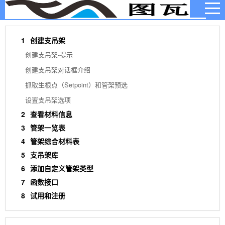
当前位置：
首页
>
软件手册
>
SSP支吊架使用手册
1
创建支吊架
创建支吊架-提示
创建支吊架对话框介绍
抓取生根点（Setpoint）和管架预选
设置支吊架选项
2
查看材料信息
3
管架一览表
4
管架综合材料表
5
支吊架库
6
添加自定义管架类型
7
函数接口
8
试用和注册