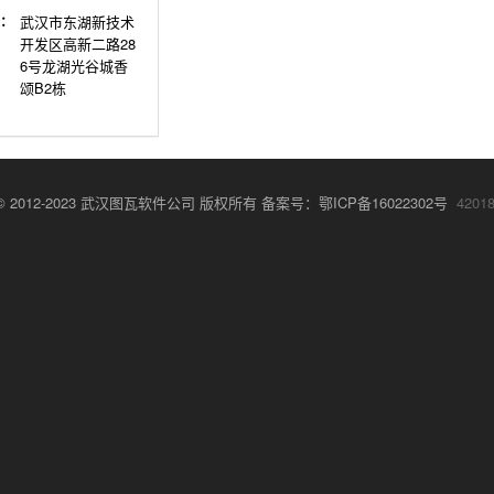
：
武汉市东湖新技术
开发区高新二路28
6号龙湖光谷城香
颂B2栋
ht © 2012-2023 武汉图瓦软件公司 版权所有 备案号：
鄂ICP备16022302号
4201