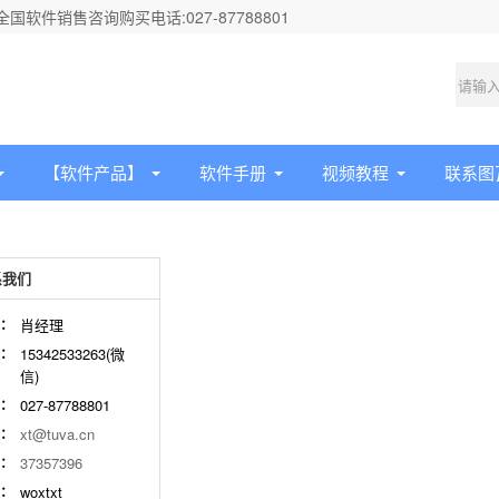
软件销售咨询购买电话:027-87788801
【软件产品】
软件手册
视频教程
联系图
我们
：
肖经理
：
15342533263(微
信)
：
027-87788801
l：
xt@tuva.cn
Q：
37357396
：
woxtxt